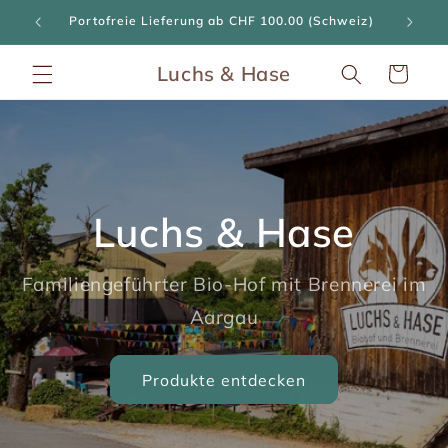
Direkt
ngen
Portofreie Lieferung ab CHF 100.00 (Schweiz)
zum
Inhalt
Luchs & Hase
Warenkorb
Luchs & Hase
Familiengeführter Bio-Hof mit Brennerei im
Aargau
Produkte entdecken