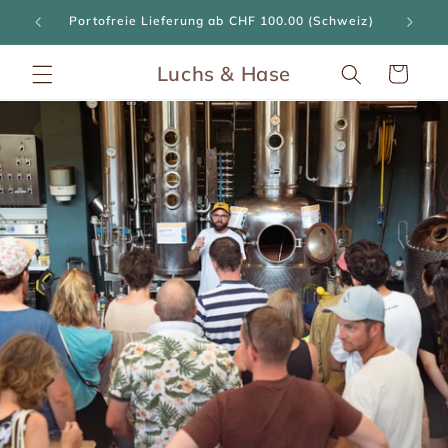
Direkt
ngen
Portofreie Lieferung ab CHF 100.00 (Schweiz)
zum
Inhalt
Luchs & Hase
Warenkorb