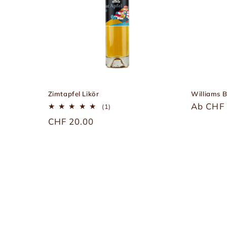
Zimtapfel Likör
Williams 
Übliche
Ab CHF 
1
(1)
Bewertungen
Preis
Üblicher
CHF 20.00
insgesamt
Preis