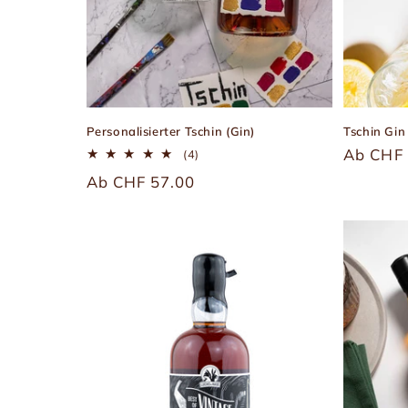
Personalisierter Tschin (Gin)
Tschin Gin
Übliche
Ab CHF 
4
(4)
Bewertungen
Preis
Üblicher
Ab CHF 57.00
insgesamt
Preis