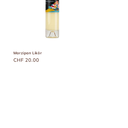
Marzipan Likör
Üblicher
CHF 20.00
Preis