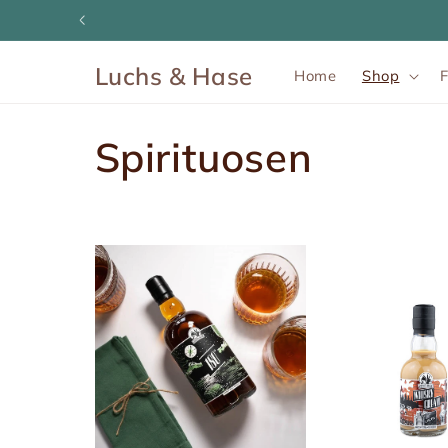
Direkt
zum
Inhalt
Luchs & Hase
Home
Shop
K
Spirituosen
a
t
e
g
o