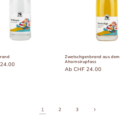
Brand
Zwetschgenbrand aus dem
Ahornsirupfass
r
24.00
Üblicher
Ab CHF 24.00
Preis
1
2
3