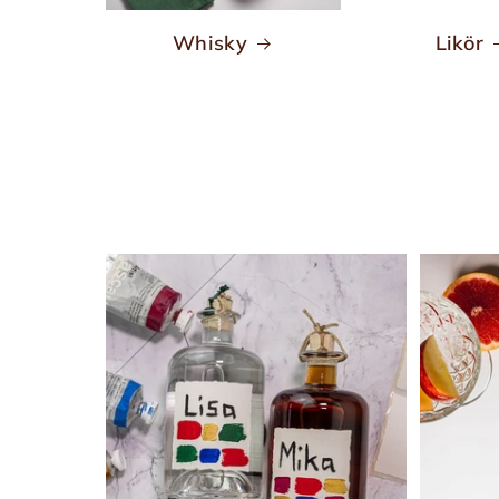
r
Whisky
Likör
i
e
: