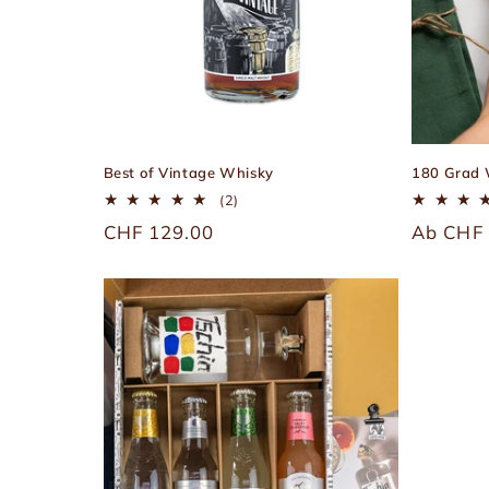
Best of Vintage Whisky
180 Grad 
2
(2)
Bewertungen
Üblicher
CHF 129.00
Übliche
Ab CHF 
insgesamt
Preis
Preis