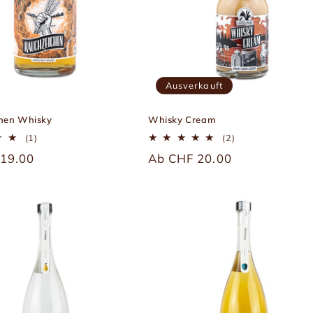
Ausverkauft
hen Whisky
Whisky Cream
1
2
(1)
(2)
Bewertungen
Bewertungen
r
19.00
Üblicher
Ab CHF 20.00
insgesamt
insgesamt
Preis