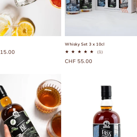
Whisky Set 3 x 10cl
r
15.00
1
(1)
Bewertungen
Üblicher
CHF 55.00
insgesamt
Preis