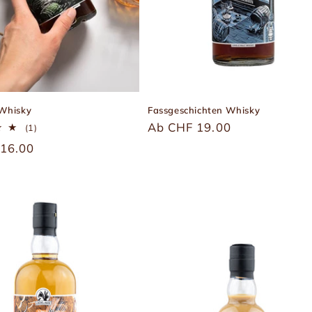
Whisky
Fassgeschichten Whisky
Üblicher
Ab CHF 19.00
1
(1)
Bewertungen
Preis
r
16.00
insgesamt