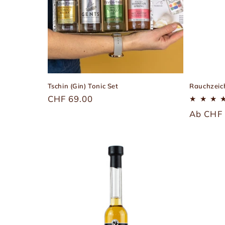
Tschin (Gin) Tonic Set
Rauchzeic
Üblicher
CHF 69.00
Preis
Übliche
Ab CHF 
Preis