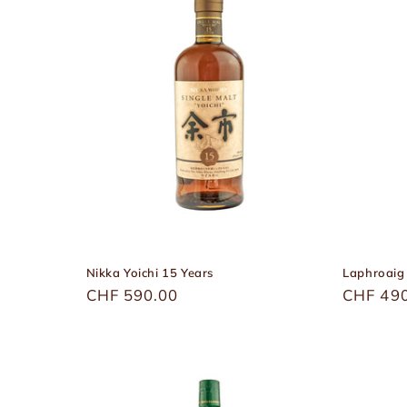
Nikka Yoichi 15 Years
Laphroaig 
Üblicher
CHF 590.00
Übliche
CHF 49
Preis
Preis