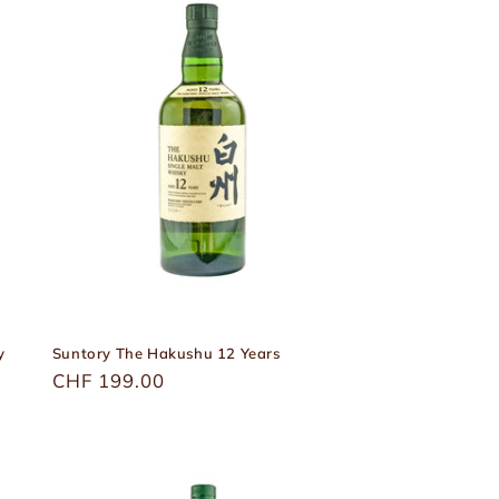
y
Suntory The Hakushu 12 Years
Üblicher
CHF 199.00
Preis