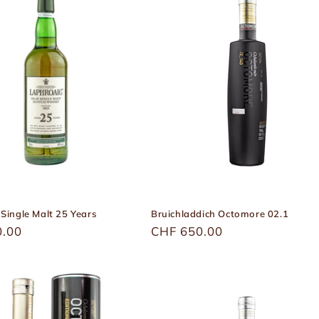
Single Malt 25 Years
Bruichladdich Octomore 02.1
r
0.00
Üblicher
CHF 650.00
Preis