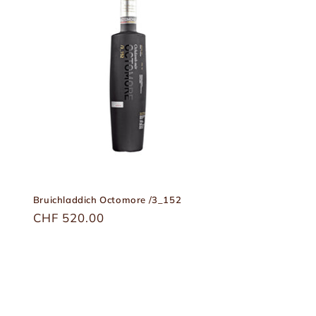
Bruichladdich Octomore /3_152
Üblicher
CHF 520.00
Preis