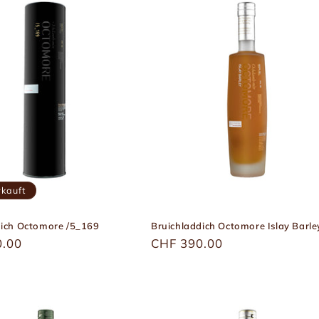
kauft
dich Octomore /5_169
Bruichladdich Octomore Islay Barle
r
0.00
Üblicher
CHF 390.00
Preis