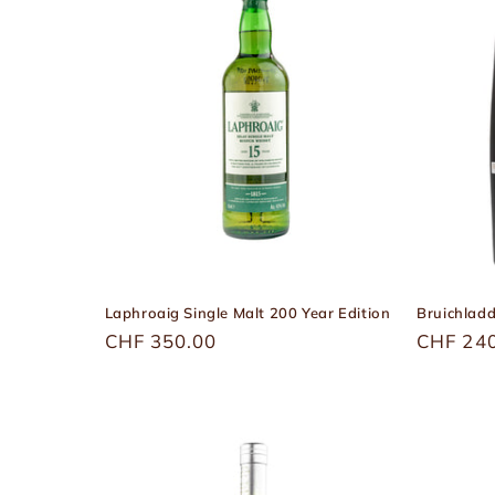
Laphroaig Single Malt 200 Year Edition
Bruichlad
Üblicher
CHF 350.00
Übliche
CHF 24
Preis
Preis