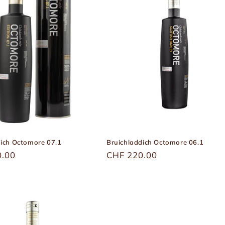
dich Octomore 07.1
Bruichladdich Octomore 06.1
r
0.00
Üblicher
CHF 220.00
Preis