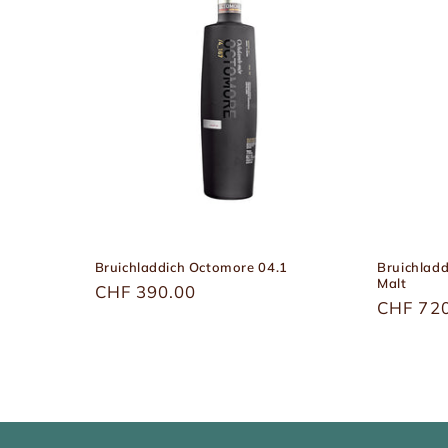
Bruichladdich Octomore 04.1
Bruichladd
Malt
Üblicher
CHF 390.00
Übliche
CHF 72
Preis
Preis