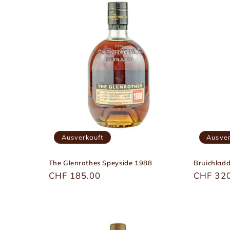
r
i
e
:
Ausverkauft
Ausver
The Glenrothes Speyside 1988
Bruichlad
Üblicher
CHF 185.00
Übliche
CHF 32
Preis
Preis