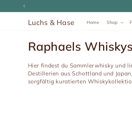
Direkt
zum
Inhalt
Luchs & Hase
Home
Shop
K
Raphaels Whisky
a
Hier findest du Sammlerwhisky und li
t
Destillerien aus Schottland und Japan
sorgfältig kuratierten Whiskykollektio
e
g
o