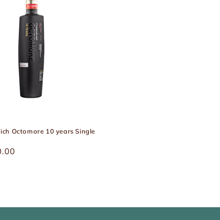
ich Octomore 10 years Single
r
0.00