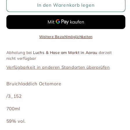
für
für
In den Warenkorb legen
Bruichladdich
Bruichladdich
Octomore
Octomore
/3_152
/3_152
Weitere Bezahlmöglichkeiten
Abholung bei
Luchs & Hase am Markt in Aarau
derzeit
nicht verfügbar
Verfügbarkeit in anderen Standorten überprüfen
Bruichladdich Octomore
/3_152
700ml
59% vol.