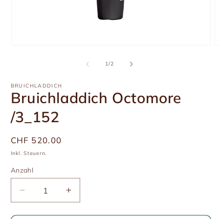
Medien
M
1
2
in
i
von
1
/
2
Modal
M
öffnen
ö
BRUICHLADDICH
Bruichladdich Octomore
/3_152
Üblicher
CHF 520.00
Preis
Inkl. Steuern.
Anzahl
Anzahl
Verringere
Erhöhe
die
die
Menge
Menge