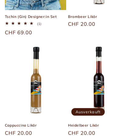
Tschin (Gin) Designer:in Set
Brombeer Likör
Üblicher
CHF 20.00
1
(1)
Bewertungen
Preis
Üblicher
CHF 69.00
insgesamt
Preis
Ausverkauft
Cappuccino Likör
Heidelbeer Likör
Üblicher
CHF 20.00
Üblicher
CHF 20.00