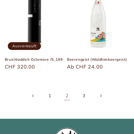
Ausverkauft
Bruichladdich Octomore /5_169
Beerengeist (Waldhimbeergeist)
Üblicher
CHF 320.00
Üblicher
Ab CHF 24.00
Preis
Preis
2
1
3