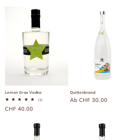
Preis
Preis
Lemon Gras Vodka
Quittenbrand
Üblicher
Ab CHF 30.00
1
(1)
Bewertungen
Preis
Üblicher
CHF 40.00
insgesamt
Preis