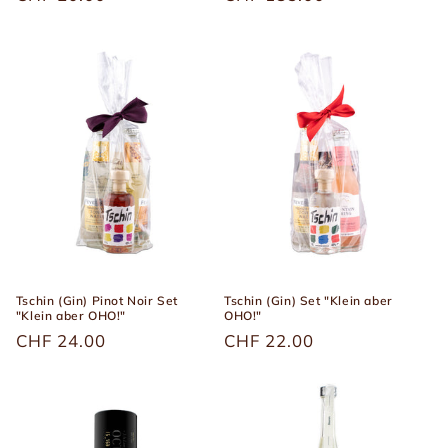
Preis
Preis
Tschin (Gin) Pinot Noir Set
Tschin (Gin) Set "Klein aber
"Klein aber OHO!"
OHO!"
Üblicher
CHF 24.00
Üblicher
CHF 22.00
Preis
Preis