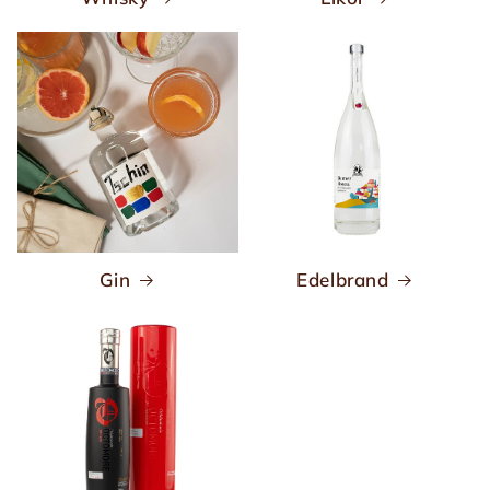
e
:
Gin
Edelbrand