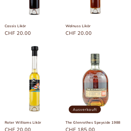
Cassis Likör
Walnuss Likör
Üblicher
CHF 20.00
Üblicher
CHF 20.00
Preis
Preis
Ausverkauft
Roter Williams Likör
The Glenrothes Speyside 1988
Üblicher
CHF 20.00
Üblicher
CHF 185.00