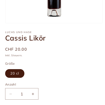
Medien
1
in
LUCHS UND HASE
Modal
Cassis Likör
öffnen
Üblicher
CHF 20.00
Preis
Inkl. Steuern.
Größe
20 cl
Anzahl
Anzahl
Verringere
Erhöhe
die
die