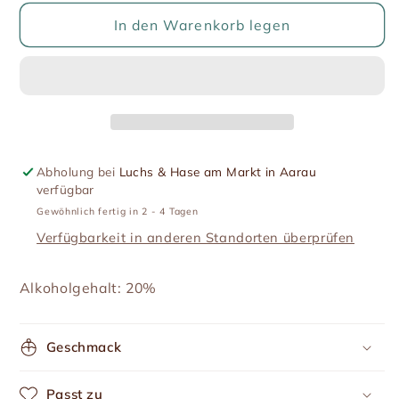
Menge
Menge
für
für
In den Warenkorb legen
Cassis
Cassis
Likör
Likör
Abholung bei
Luchs & Hase am Markt in Aarau
verfügbar
Gewöhnlich fertig in 2 - 4 Tagen
Verfügbarkeit in anderen Standorten überprüfen
Alkoholgehalt: 20%
Geschmack
Passt zu