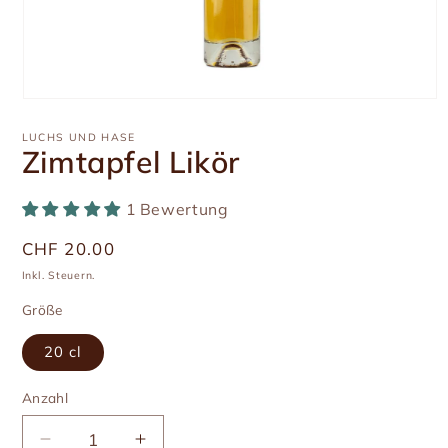
Medien
1
in
LUCHS UND HASE
Modal
Zimtapfel Likör
öffnen
1 Bewertung
Üblicher
CHF 20.00
Preis
Inkl. Steuern.
Größe
20 cl
Anzahl
Anzahl