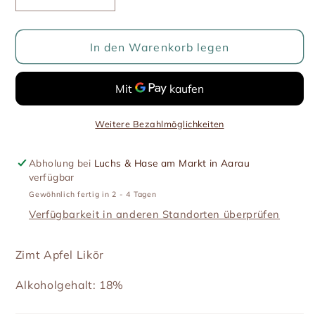
Verringere
Erhöhe
die
die
Menge
Menge
für
für
In den Warenkorb legen
Zimtapfel
Zimtapfel
Likör
Likör
Weitere Bezahlmöglichkeiten
Abholung bei
Luchs & Hase am Markt in Aarau
verfügbar
Gewöhnlich fertig in 2 - 4 Tagen
Verfügbarkeit in anderen Standorten überprüfen
Zimt Apfel Likör
Alkoholgehalt: 18%