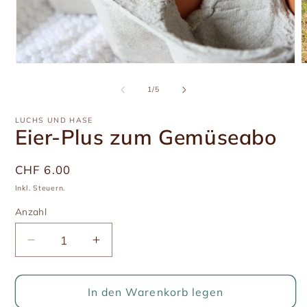
Medien
M
1
2
in
i
von
1
/
5
Modal
M
öffnen
ö
LUCHS UND HASE
Eier-Plus zum Gemüseabo
Üblicher
CHF 6.00
Preis
Inkl. Steuern.
Anzahl
Anzahl
Verringere
Erhöhe
die
die
Menge
Menge
für
für
In den Warenkorb legen
Eier-
Eier-