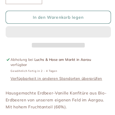
Verringere
Erhöhe
die
die
Menge
Menge
für
für
In den Warenkorb legen
Erdbeer-
Erdbeer-
Vanille
Vanille
Konfitüre
Konfitüre
(Bio)
(Bio)
Abholung bei
Luchs & Hase am Markt in Aarau
verfügbar
Gewöhnlich fertig in 2 - 4 Tagen
Verfügbarkeit in anderen Standorten überprüfen
Hausgemachte Erdbeer-Vanille Konfitüre aus Bio-
Erdbeeren von unserem eigenen Feld im Aargau.
Mit hohem Fruchtanteil (66%).