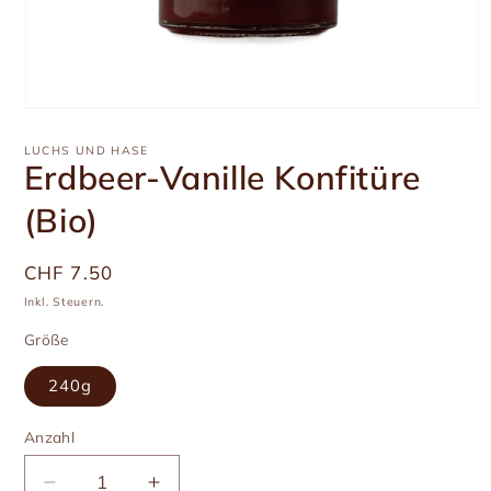
Medien
1
in
LUCHS UND HASE
Modal
Erdbeer-Vanille Konfitüre
öffnen
(Bio)
Üblicher
CHF 7.50
Preis
Inkl. Steuern.
Größe
240g
Anzahl
Anzahl