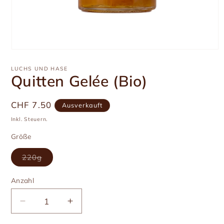
Medien
1
in
LUCHS UND HASE
Modal
Quitten Gelée (Bio)
öffnen
Üblicher
CHF 7.50
Ausverkauft
Preis
Inkl. Steuern.
Größe
Variante
220g
ausverkauft
oder
nicht
Anzahl
Anzahl
verfügbar
Verringere
Erhöhe
die
die