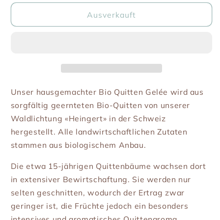
Menge
Menge
für
für
Ausverkauft
Quitten
Quitten
Gelée
Gelée
(Bio)
(Bio)
Unser hausgemachter Bio Quitten Gelée wird aus
sorgfältig geernteten Bio-Quitten von unserer
Waldlichtung «Heingert» in der Schweiz
hergestellt. Alle landwirtschaftlichen Zutaten
stammen aus biologischem Anbau.
Die etwa 15-jährigen Quittenbäume wachsen dort
in extensiver Bewirtschaftung. Sie werden nur
selten geschnitten, wodurch der Ertrag zwar
geringer ist, die Früchte jedoch ein besonders
intensives und aromatisches Quittenaroma