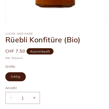
Medien
1
in
LUCHS UND HASE
Modal
Rüebli Konfitüre (Bio)
öffnen
Üblicher
CHF 7.50
Ausverkauft
Preis
Inkl. Steuern.
Größe
Variante
240g
ausverkauft
oder
nicht
Anzahl
Anzahl
verfügbar
Verringere
Erhöhe
die
die