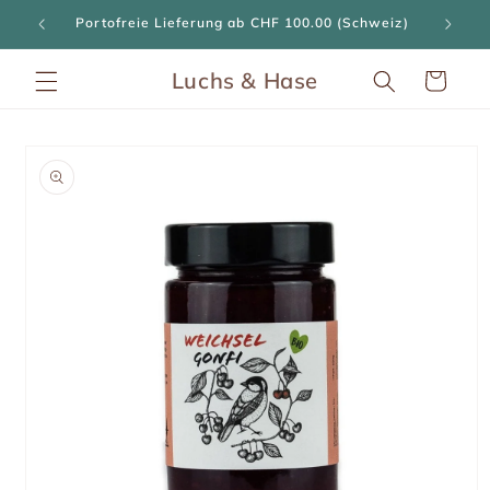
Direkt
ngen
Portofreie Lieferung ab CHF 100.00 (Schweiz)
zum
Inhalt
Luchs & Hase
Warenkorb
oduktinformationen
ringen