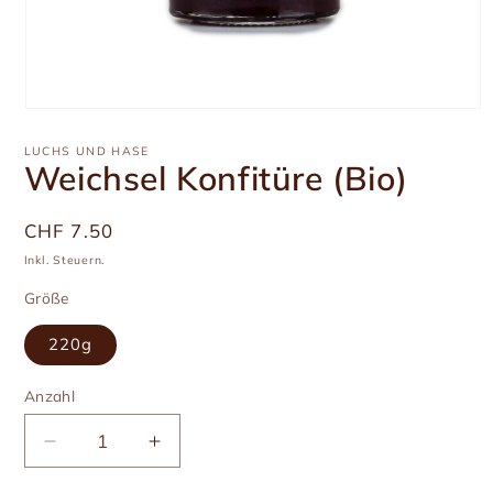
Medien
1
in
LUCHS UND HASE
Modal
Weichsel Konfitüre (Bio)
öffnen
Üblicher
CHF 7.50
Preis
Inkl. Steuern.
Größe
220g
Anzahl
Anzahl
Verringere
Erhöhe
die
die