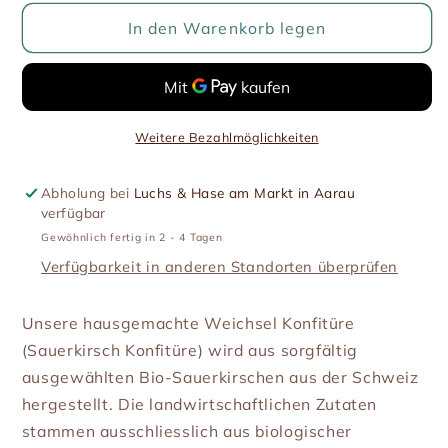
Menge
Menge
für
für
In den Warenkorb legen
Weichsel
Weichsel
Konfitüre
Konfitüre
(Bio)
(Bio)
Weitere Bezahlmöglichkeiten
Abholung bei
Luchs & Hase am Markt in Aarau
verfügbar
Gewöhnlich fertig in 2 - 4 Tagen
Verfügbarkeit in anderen Standorten überprüfen
Unsere hausgemachte Weichsel Konfitüre
(Sauerkirsch Konfitüre) wird aus sorgfältig
ausgewählten Bio-Sauerkirschen aus der Schweiz
hergestellt. Die landwirtschaftlichen Zutaten
stammen ausschliesslich aus biologischer